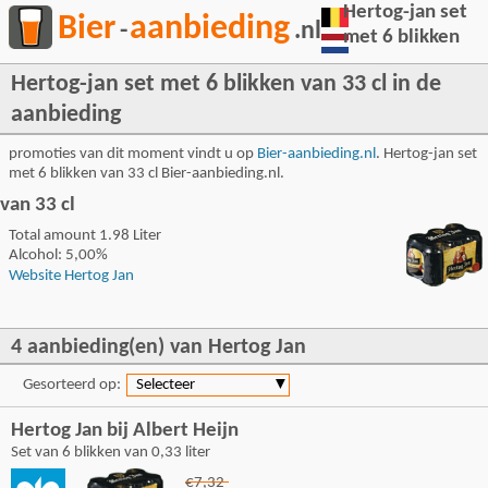
Hertog-jan set
Bier
aanbieding
-
.nl
met 6 blikken
Hertog-jan set met 6 blikken van 33 cl in de
aanbieding
promoties van dit moment vindt u op
Bier-aanbieding.nl
. Hertog-jan set
met 6 blikken van 33 cl Bier-aanbieding.nl.
van 33 cl
Total amount 1.98 Liter
Alcohol: 5,00%
Website Hertog Jan
4 aanbieding(en) van Hertog Jan
Gesorteerd op:
Selecteer
▼
Hertog Jan bij Albert Heijn
Set van 6 blikken van 0,33 liter
€7,32