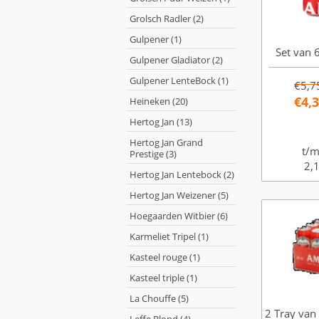
Grolsch Radler (2)
Gulpener (1)
Set van 6
Gulpener Gladiator (2)
Gulpener LenteBock (1)
€5,7
€4,
Heineken (20)
Hertog Jan (13)
Hertog Jan Grand
t/m
Prestige (3)
2,1
Hertog Jan Lentebock (2)
Hertog Jan Weizener (5)
Hoegaarden Witbier (6)
Karmeliet Tripel (1)
Kasteel rouge (1)
Kasteel triple (1)
La Chouffe (5)
2 Tray van 