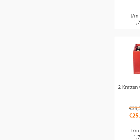
t/m 
1,7
2 Kratten 
€33,
€25
t/m
1,7