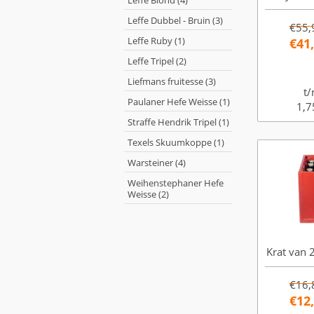
Leffe Blond (4)
Leffe Dubbel - Bruin (3)
€55,
Leffe Ruby (1)
€41
Leffe Tripel (2)
Liefmans fruitesse (3)
t/
Paulaner Hefe Weisse (1)
1,7
Straffe Hendrik Tripel (1)
Texels Skuumkoppe (1)
Warsteiner (4)
Weihenstephaner Hefe
Weisse (2)
Krat van 2
€16,
€12