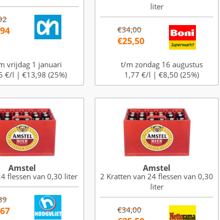
liter
92
,94
€34,00
€25,50
m vrijdag 1 januari
t/m zondag 16 augustus
5 €/l |
€13,98 (25%)
1,77 €/l |
€8,50 (25%)
Amstel
Amstel
4 flessen van 0,30 liter
2 Kratten van 24 flessen van 0,30
liter
89
,67
€34,00