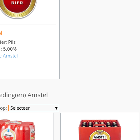
l
er: Pils
l: 5,00%
e Amstel
eding(en) Amstel
op:
Selecteer
▼