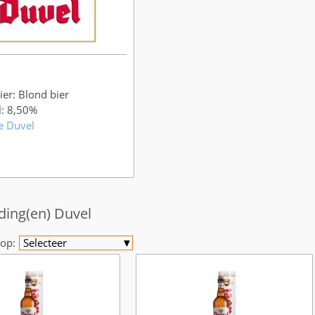
ier: Blond bier
l: 8,50%
e Duvel
ding(en) Duvel
op:
Selecteer
▼