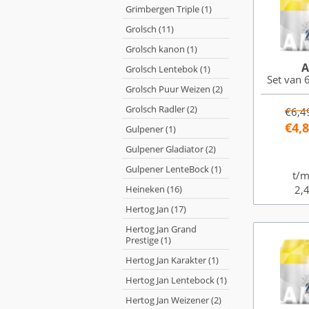
Grimbergen Triple (1)
Grolsch (11)
Grolsch kanon (1)
A
Grolsch Lentebok (1)
Set van 6
Grolsch Puur Weizen (2)
Grolsch Radler (2)
€6,4
€4,
Gulpener (1)
Gulpener Gladiator (2)
Gulpener LenteBock (1)
t/m
Heineken (16)
2,4
Hertog Jan (17)
Hertog Jan Grand
Prestige (1)
Hertog Jan Karakter (1)
Hertog Jan Lentebock (1)
Hertog Jan Weizener (2)