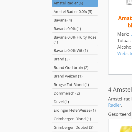
Amstel Radler (6)
Amstel Radler 0.0% (5)
Amste
Bavaria (4)
b
Bavaria 0.0% (1)
Merk:
Bavaria 0.0% Fruity Rosé
Totaal:
(1)
Alcoho
Bavaria 0.0% Wit (1)
Websit
Brand (3)
Brand Oud bruin (2)
Brand weizen (1)
Brugse Zot Blond (1)
4 Amstel
Dommelsch (2)
Amstel-radl
Duvel (1)
Radler
.
Erdinger Hefe Weisse (1)
Gesorteerd 
Grimbergen Blond (1)
Grimbergen Dubbel (3)