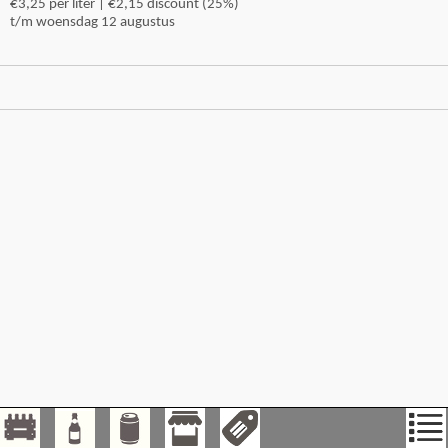
€3,25 per liter | €2,15 discount (25%)
t/m woensdag 12 augustus