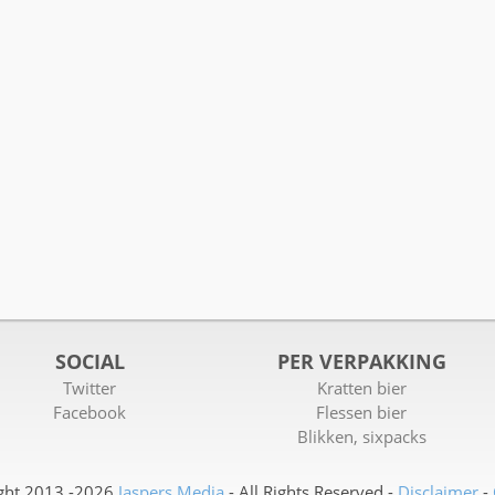
SOCIAL
PER VERPAKKING
Twitter
Kratten bier
Facebook
Flessen bier
Blikken, sixpacks
ght 2013 -2026
Jaspers Media
- All Rights Reserved -
Disclaimer
-