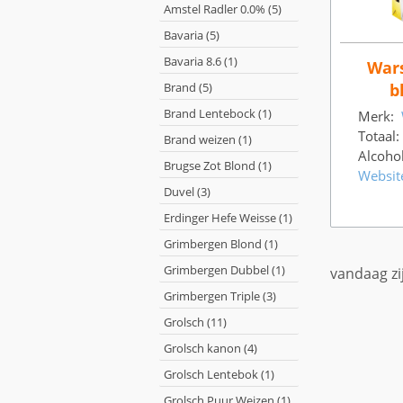
Amstel Radler 0.0% (5)
Bavaria (5)
Bavaria 8.6 (1)
Wars
Brand (5)
b
Brand Lentebock (1)
Merk:
Totaal:
Brand weizen (1)
Alcoho
Brugse Zot Blond (1)
Websit
Duvel (3)
Erdinger Hefe Weisse (1)
Grimbergen Blond (1)
Grimbergen Dubbel (1)
vandaag zi
Grimbergen Triple (3)
Grolsch (11)
Grolsch kanon (4)
Grolsch Lentebok (1)
Grolsch Puur Weizen (1)