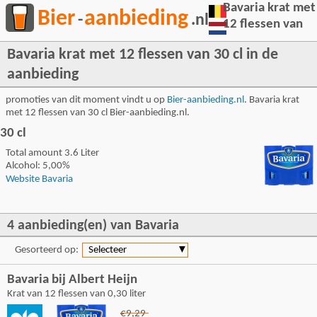
Bavaria krat met
Bier
aanbieding
-
.nl
12 flessen van
Bavaria krat met 12 flessen van 30 cl in de
aanbieding
promoties van dit moment vindt u op
Bier-aanbieding.nl
. Bavaria krat
met 12 flessen van 30 cl Bier-aanbieding.nl.
30 cl
Total amount 3.6 Liter
Alcohol: 5,00%
Website Bavaria
4 aanbieding(en) van Bavaria
Gesorteerd op:
Selecteer
▼
Bavaria bij Albert Heijn
Krat van 12 flessen van 0,30 liter
€9,29