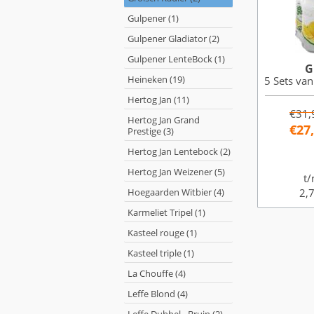
Gulpener (1)
Gulpener Gladiator (2)
Gulpener LenteBock (1)
G
Heineken (19)
5 Sets van
Hertog Jan (11)
€31,
Hertog Jan Grand
€27
Prestige (3)
Hertog Jan Lentebock (2)
Hertog Jan Weizener (5)
t/
Hoegaarden Witbier (4)
2,7
Karmeliet Tripel (1)
Kasteel rouge (1)
Kasteel triple (1)
La Chouffe (4)
Leffe Blond (4)