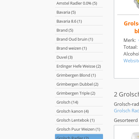
Amstel Radler 0.0% (5)
Bavaria (5)
Bavaria 8.6 (1)
Grols
Brand (5)
b
Brand Oud bruin (1)
Merk:
Totaal:
Brand weizen (1)
Alcoho
Duvel (3)
Websit
Erdinger Hefe Weisse (2)
Grimbergen Blond (1)
Grimbergen Dubbel (2)
2 Grolsc
Grimbergen Triple (2)
Grolsch (14)
Grolsch-rad
Grolsch Rad
Grolsch kanon (4)
Gesorteerd 
Grolsch Lentebok (1)
Grolsch Puur Weizen (1)
Grolsch Radler (2)