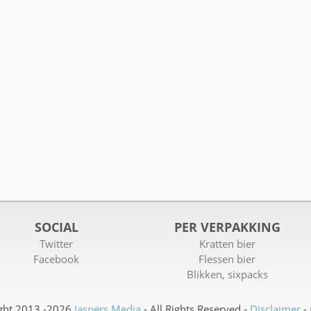
SOCIAL
PER VERPAKKING
Twitter
Kratten bier
Facebook
Flessen bier
Blikken, sixpacks
ght 2013 -2026
Jaspers Media
- All Rights Reserved -
Disclaimer
-