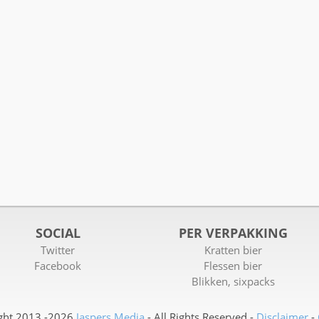
SOCIAL
PER VERPAKKING
Twitter
Kratten bier
Facebook
Flessen bier
Blikken, sixpacks
ght 2013 -2026
Jaspers Media
- All Rights Reserved -
Disclaimer
-