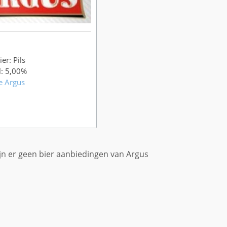
er: Pils
l: 5,00%
e Argus
jn er geen bier aanbiedingen van Argus