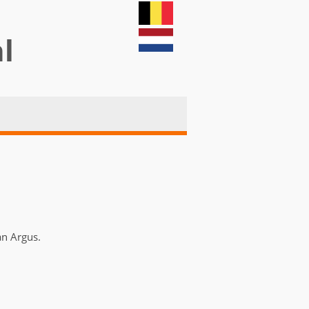
nl
an Argus.