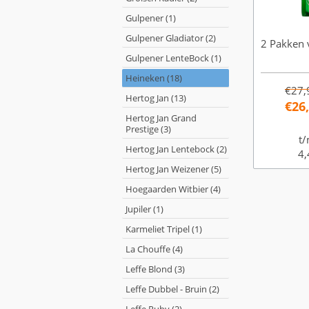
Gulpener (1)
Gulpener Gladiator (2)
2 Pakken 
Gulpener LenteBock (1)
Heineken (18)
€27,
Hertog Jan (13)
€26
Hertog Jan Grand
Prestige (3)
t/
Hertog Jan Lentebock (2)
4,
Hertog Jan Weizener (5)
Hoegaarden Witbier (4)
Jupiler (1)
Karmeliet Tripel (1)
La Chouffe (4)
Leffe Blond (3)
Leffe Dubbel - Bruin (2)