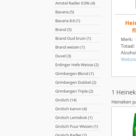
Amstel Radler 0.0% (4)
Bavaria (5)
Bavaria 8.6 (1)
Hei
Brand (5)
f
Brand Oud bruin (1)
Merk:
Totaal:
Brand weizen (1)
Alcoho
Duvel (3)
Websit
Erdinger Hefe Weisse (2)
Grimbergen Blond (1)
Grimbergen Dubbel (2)
1 Heinek
Grimbergen Triple (2)
Grolsch (14)
Heineken pa
Grolsch kanon (4)
Grolsch Lentebok (1)
Grolsch Puur Weizen (1)
Grolsch Radler (2)