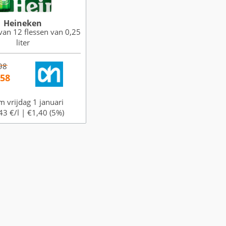
Heineken
van 12 flessen van 0,25
liter
98
,58
m vrijdag 1 januari
43 €/l |
€1,40 (5%)