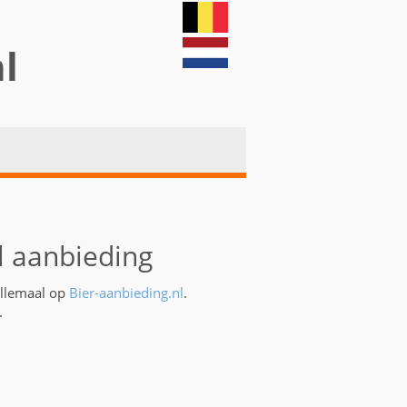
nl
l aanbieding
allemaal op
Bier-aanbieding.nl
.
.