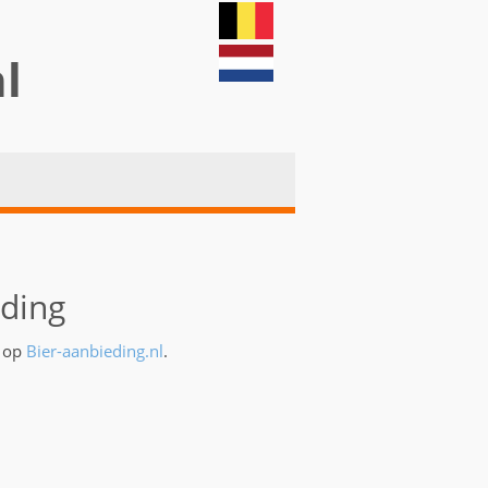
nl
eding
l op
Bier-aanbieding.nl
.