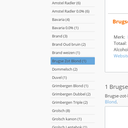
Amstel Radler (6)
Amstel Radler 0.0% (6)
Bavaria (4)
Brugs
Bavaria 0.0% (1)
Brand (3)
Merk:
Totaal:
Brand Oud bruin (2)
Alcoho
Brand weizen (1)
Websit
Brugse Zot Blond (1)
Dommelsch (2)
Duvel (1)
1 Brugse
Grimbergen Blond (1)
Grimbergen Dubbel (2)
Brugse-zot-
Blond
.
Grimbergen Triple (2)
Grolsch (8)
Grolsch kanon (1)
Grolsch Lentebok (1)