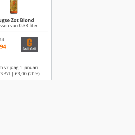
ugse Zot Blond
ssen van 0,33 liter
94
,94
m vrijdag 1 januari
3 €/l |
€3,00 (20%)