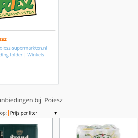
esz
iesz-supermarkten.nl
ding folder
|
Winkels
anbiedingen bij Poiesz
op:
Prijs per liter
▼