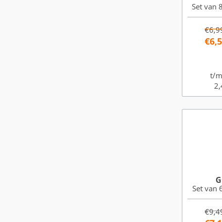
Set van 8
€6,9
€6,
t/m
2,
G
Set van 6
€9,4