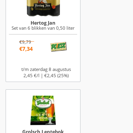
Hertog Jan
Set van 6 blikken van 0,50 liter
€9,79
€7,34
t/m zaterdag 8 augustus
2,45 €/l |
€2,45 (25%)
Grolsch Lentebok