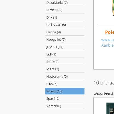
DekaMarkt (7)
Dirck III (5)
Dirk (1)
Gall & Gall (5)
Poi
Hanos (4)
www.po
Hoogvliet (7)
Aanbie
JUMBO (12)
Lidl (1)
MCD (2)
Mitra (2)
Nettorama (5)
10 biera
Plus (6)
Poiesz (10)
Gesorteerd 
Spar (12)
Vomar (6)