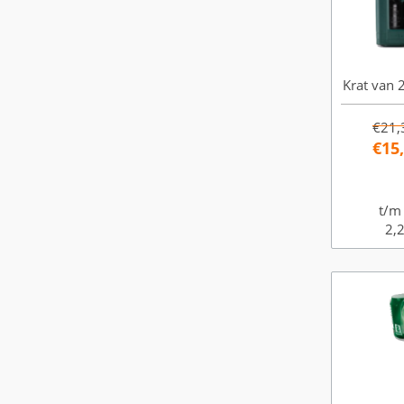
Krat van 2
€21,
€15
t/m
2,2