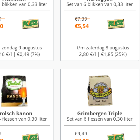
 blikken van 0,33 liter
Set van 6 blikken van 0,33 liter
9
€7,39
50
€5,54
 zondag 9 augustus
t/m zaterdag 8 augustus
46 €/l |
€0,49 (7%)
2,80 €/l |
€1,85 (25%)
rolsch kanon
Grimbergen Triple
 flessen van 0,30 liter
Set van 6 flessen van 0,30 liter
9
€9,49