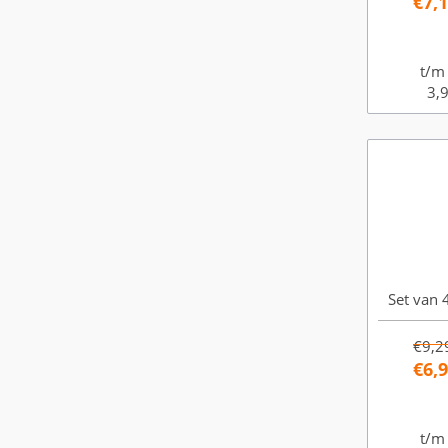
€7,
t/m
3,9
Set van 4
€9,2
€6,
t/m