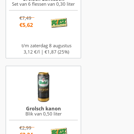
Set van 6 flessen van 0,30 liter
€7,49
€5,62
t/m zaterdag 8 augustus
3,12 €/l |
€1,87 (25%)
Grolsch kanon
Blik van 0,50 liter
€2,99