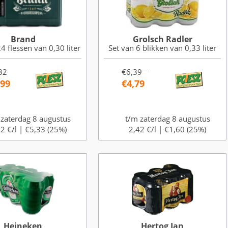
Brand
Grolsch Radler
4 flessen van 0,30 liter
Set van 6 blikken van 0,33 liter
32
€6,39
,99
€4,79
 zaterdag 8 augustus
t/m zaterdag 8 augustus
2 €/l |
€5,33 (25%)
2,42 €/l |
€1,60 (25%)
Heineken
Hertog Jan