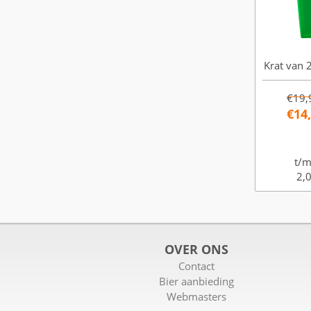
Krat van 2
€19,
€14
t/m
2,0
OVER ONS
Contact
Bier aanbieding
Webmasters