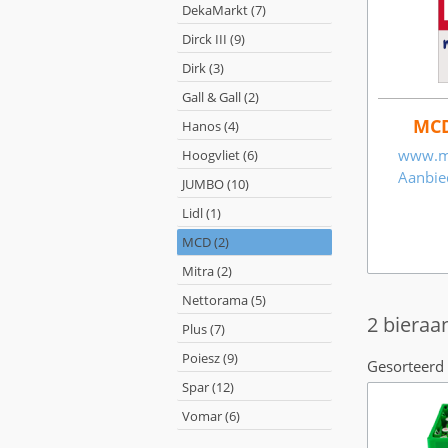
DekaMarkt (7)
Dirck III (9)
Dirk (3)
Gall & Gall (2)
MC
Hanos (4)
www.mc
Hoogvliet (6)
Aanbie
JUMBO (10)
Lidl (1)
MCD (2)
Mitra (2)
Nettorama (5)
2 bieraa
Plus (7)
Poiesz (9)
Gesorteerd 
Spar (12)
Vomar (6)