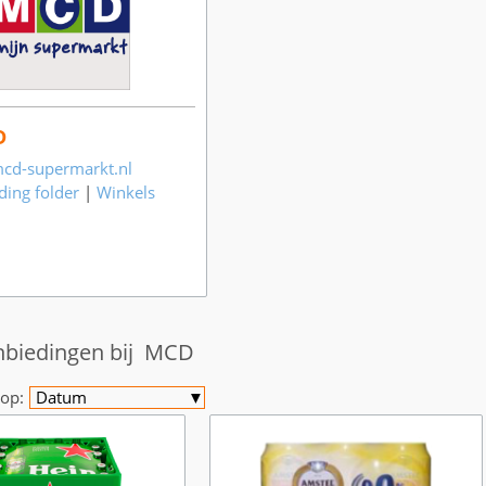
D
d-supermarkt.nl
ding folder
|
Winkels
nbiedingen bij MCD
op:
Datum
▼