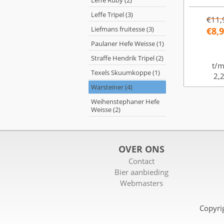
Leffe Ruby (2)
Leffe Tripel (3)
€11,
Liefmans fruitesse (3)
€8,
Paulaner Hefe Weisse (1)
Straffe Hendrik Tripel (2)
t/m
Texels Skuumkoppe (1)
2,2
Warsteiner (4)
Weihenstephaner Hefe
Weisse (2)
OVER ONS
Contact
Bier aanbieding
Webmasters
Copyri