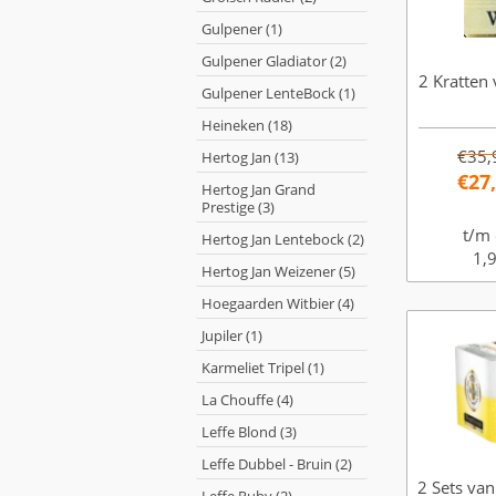
Gulpener (1)
Gulpener Gladiator (2)
2 Kratten 
Gulpener LenteBock (1)
Heineken (18)
€35,
Hertog Jan (13)
€27
Hertog Jan Grand
Prestige (3)
t/m 
Hertog Jan Lentebock (2)
1,9
Hertog Jan Weizener (5)
Hoegaarden Witbier (4)
Jupiler (1)
Karmeliet Tripel (1)
La Chouffe (4)
Leffe Blond (3)
Leffe Dubbel - Bruin (2)
2 Sets van