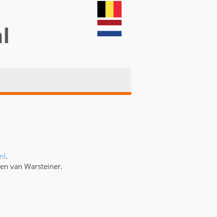
nl
nl
.
gen van Warsteiner.