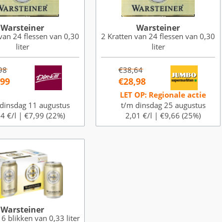
Warsteiner
Warsteiner
van 24 flessen van 0,30
2 Kratten van 24 flessen van 0,30
liter
liter
98
€38,64
,99
€28,98
LET OP: Regionale actie
dinsdag 11 augustus
t/m dinsdag 25 augustus
4 €/l |
€7,99 (22%)
2,01 €/l |
€9,66 (25%)
Warsteiner
 6 blikken van 0,33 liter