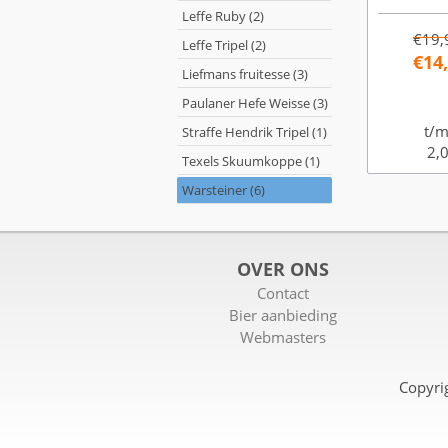
Leffe Ruby (2)
€19,
Leffe Tripel (2)
€14
Liefmans fruitesse (3)
Paulaner Hefe Weisse (3)
t/m
Straffe Hendrik Tripel (1)
2,0
Texels Skuumkoppe (1)
Warsteiner (6)
OVER ONS
Contact
Bier aanbieding
Webmasters
Copyri