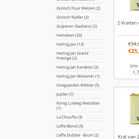
Grolsch Puur Weizen (2)
Grolsch Radler (2)
2 Kratten 
Gulpener Gladiator (2)
Heineken (20)
€34,
Hertog Jan (13)
€25
Hertog Jan Grand
Prestige (2)
t/m
Hertog Jan Karakter (2)
1,7
Hertog Jan Weizener (1)
Hoegaarden Witbier (5)
Jupiler (7)
König Ludwig Weissbier
(1)
La Chouffe (3)
Leffe Blond (5)
Leffe Dubbel - Bruin (2)
Krat van 2