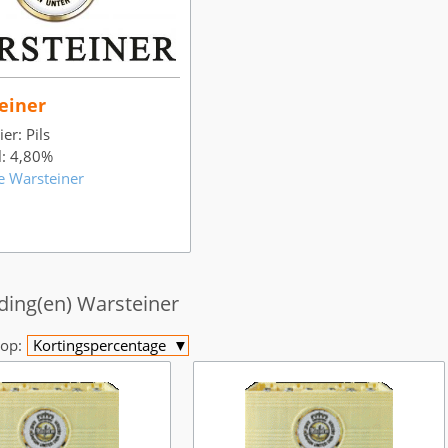
einer
er: Pils
l: 4,80%
e Warsteiner
ding(en) Warsteiner
op:
Kortingspercentage
▼