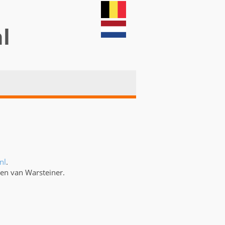
nl
nl
.
gen van Warsteiner.