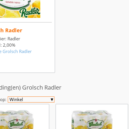
ch Radler
ier: Radler
l: 2,00%
e Grolsch Radler
ding(en) Grolsch Radler
op:
Winkel
▼