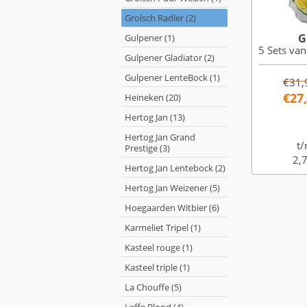
Grolsch Radler (2)
G
Gulpener (1)
5 Sets van
Gulpener Gladiator (2)
Gulpener LenteBock (1)
€31,
€27
Heineken (20)
Hertog Jan (13)
Hertog Jan Grand
t/
Prestige (3)
2,7
Hertog Jan Lentebock (2)
Hertog Jan Weizener (5)
Hoegaarden Witbier (6)
Karmeliet Tripel (1)
Kasteel rouge (1)
Kasteel triple (1)
La Chouffe (5)