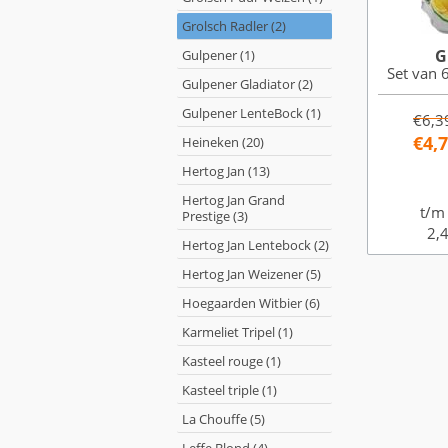
Grolsch Radler (2)
G
Gulpener (1)
Set van 6
Gulpener Gladiator (2)
Gulpener LenteBock (1)
€6,3
€4,
Heineken (20)
Hertog Jan (13)
Hertog Jan Grand
t/m
Prestige (3)
2,4
Hertog Jan Lentebock (2)
Hertog Jan Weizener (5)
Hoegaarden Witbier (6)
Karmeliet Tripel (1)
Kasteel rouge (1)
Kasteel triple (1)
La Chouffe (5)