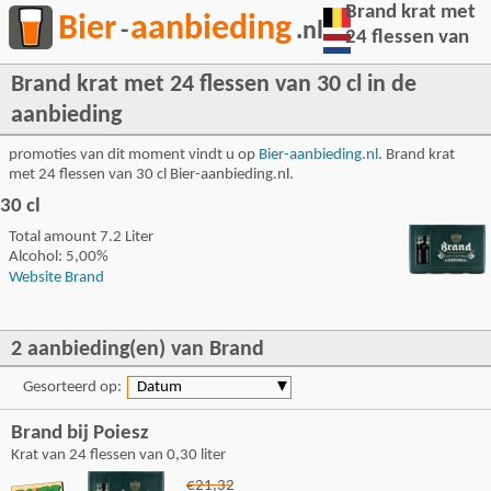
Brand krat met
Bier
aanbieding
-
.nl
24 flessen van
Brand krat met 24 flessen van 30 cl in de
aanbieding
promoties van dit moment vindt u op
Bier-aanbieding.nl
. Brand krat
met 24 flessen van 30 cl Bier-aanbieding.nl.
30 cl
Total amount 7.2 Liter
Alcohol: 5,00%
Website Brand
2 aanbieding(en) van Brand
Gesorteerd op:
Datum
▼
Brand bij Poiesz
Krat van 24 flessen van 0,30 liter
€21,32