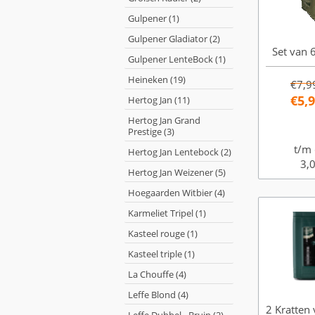
Gulpener (1)
Gulpener Gladiator (2)
Set van 6
Gulpener LenteBock (1)
Heineken (19)
€7,9
€5,
Hertog Jan (11)
Hertog Jan Grand
Prestige (3)
t/m 
Hertog Jan Lentebock (2)
3,0
Hertog Jan Weizener (5)
Hoegaarden Witbier (4)
Karmeliet Tripel (1)
Kasteel rouge (1)
Kasteel triple (1)
La Chouffe (4)
Leffe Blond (4)
2 Kratten 