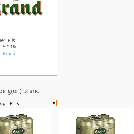
er: Pils
l: 5,00%
e Brand
ding(en) Brand
op:
Prijs
▼