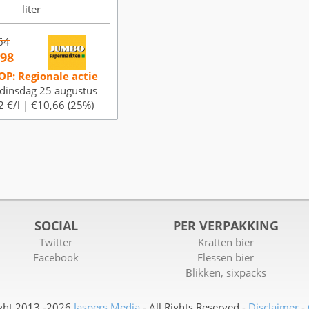
liter
64
,98
OP: Regionale actie
dinsdag 25 augustus
2 €/l |
€10,66 (25%)
SOCIAL
PER VERPAKKING
Twitter
Kratten bier
Facebook
Flessen bier
Blikken, sixpacks
ght 2013 -2026
Jaspers Media
- All Rights Reserved -
Disclaimer
-