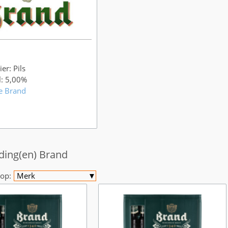
er: Pils
l: 5,00%
e Brand
ding(en) Brand
op:
Merk
▼