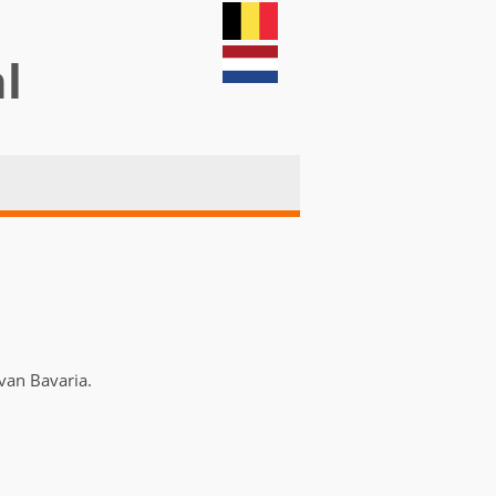
nl
 van Bavaria.