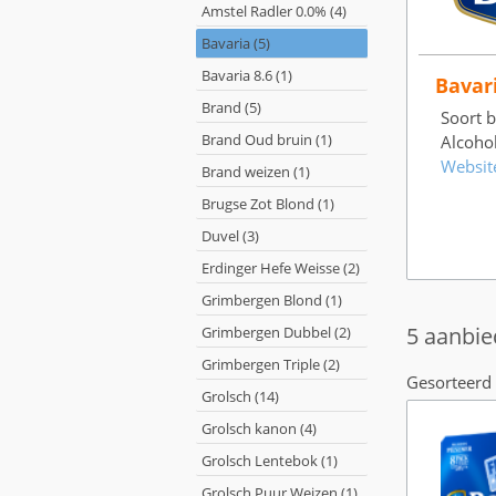
Amstel Radler 0.0% (4)
Bavaria (5)
Bavaria 8.6 (1)
Bavar
Brand (5)
Soort bi
Brand Oud bruin (1)
Alcoho
Websit
Brand weizen (1)
Brugse Zot Blond (1)
Duvel (3)
Erdinger Hefe Weisse (2)
Grimbergen Blond (1)
5 aanbie
Grimbergen Dubbel (2)
Grimbergen Triple (2)
Gesorteerd 
Grolsch (14)
Grolsch kanon (4)
Grolsch Lentebok (1)
Grolsch Puur Weizen (1)