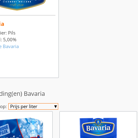
ia
er: Pils
l: 5,00%
e Bavaria
ding(en) Bavaria
op:
Prijs per liter
▼