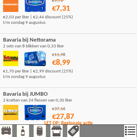
€9,75
€7,31
€2,03 per liter | €2,44 discount (25%)
t/m zondag 9 augustus
Bavaria bij Nettorama
2 sets van 8 blikken van 0,33 liter
€11,98
€8,99
€1,70 per liter | €2,99 discount (25%)
t/m zondag 9 augustus
Bavaria bij JUMBO
2 kratten van 24 flessen van 0,30 liter
€37,16
€27,87
LET OP: Regionale actie
€1,94 per liter | €9,29 discount (25%)
t/m dinsdag 25 augustus