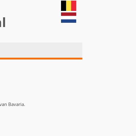
nl
 van Bavaria.