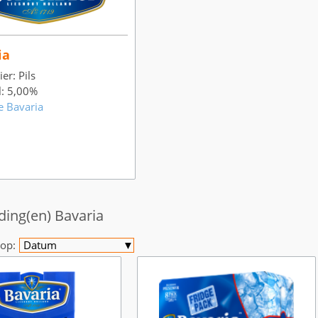
ia
er: Pils
l: 5,00%
e Bavaria
ding(en) Bavaria
op:
Datum
▼