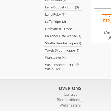
Leffe Blond (4)
Leffe Dubbel - Bruin (3)
Leffe Ruby (1)
€17,
€12
Leffe Tripel (2)
Liefmans fruitesse (3)
t/m
Paulaner Hefe Weisse (1)
1,8
Straffe Hendrik Tripel (1)
Texels Skuumkoppe (1)
Warsteiner (4)
Weihenstephaner Hefe
Weisse (2)
OVER ONS
Contact
Bier aanbieding
Webmasters