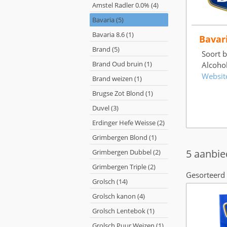
Amstel Radler 0.0% (4)
Bavaria (5)
Bavaria 8.6 (1)
Bavar
Brand (5)
Soort bi
Brand Oud bruin (1)
Alcoho
Websit
Brand weizen (1)
Brugse Zot Blond (1)
Duvel (3)
Erdinger Hefe Weisse (2)
Grimbergen Blond (1)
5 aanbie
Grimbergen Dubbel (2)
Grimbergen Triple (2)
Gesorteerd 
Grolsch (14)
Grolsch kanon (4)
Grolsch Lentebok (1)
Grolsch Puur Weizen (1)