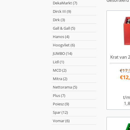
Gesorteerd 
DekaMarkt (7)
Dirck III (9)
Dirk (3)
Gall & Gall (5)
Hanos (4)
Hoogvliet (6)
JUMBO (14)
Krat van 2
Lidl (1)
MCD (2)
€17,
€12
Mitra (2)
Nettorama (5)
Plus (7)
t/m
1,8
Poiesz (9)
Spar (12)
Vomar (6)