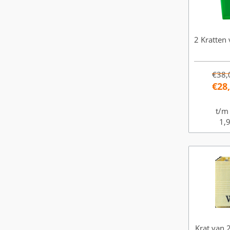
2 Kratten 
€38,
€28
t/m
1,9
Krat van 2