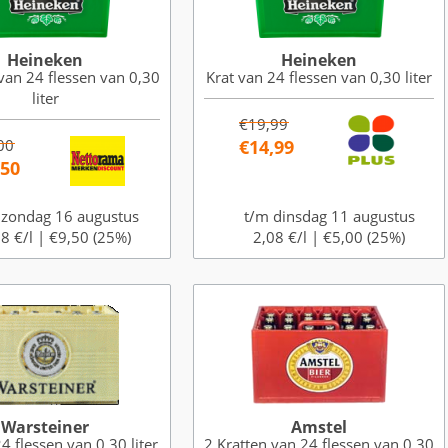
Heineken
Heineken
van 24 flessen van 0,30
Krat van 24 flessen van 0,30 liter
liter
€19,99
00
€14,99
,50
 zondag 16 augustus
t/m dinsdag 11 augustus
8 €/l |
€9,50 (25%)
2,08 €/l |
€5,00 (25%)
Warsteiner
Amstel
4 flessen van 0,30 liter
2 Kratten van 24 flessen van 0,30