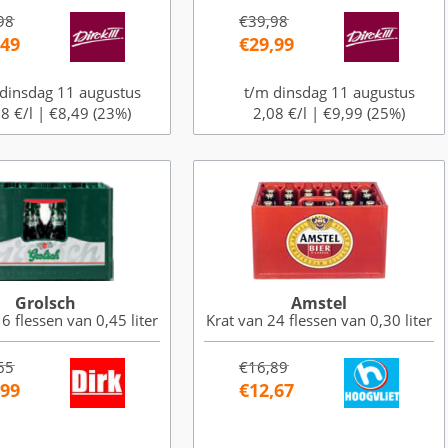
98
€39,98
,49
€29,99
dinsdag 11 augustus
t/m dinsdag 11 augustus
8 €/l |
€8,49 (23%)
2,08 €/l |
€9,99 (25%)
Grolsch
Amstel
6 flessen van 0,45 liter
Krat van 24 flessen van 0,30 liter
65
€16,89
,99
€12,67