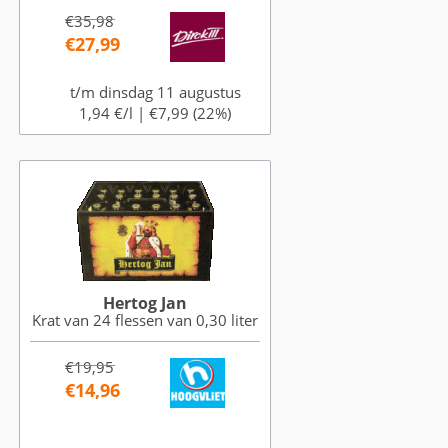
€35,98
€27,99
t/m dinsdag 11 augustus
1,94 €/l |
€7,99 (22%)
Hertog Jan
Krat van 24 flessen van 0,30 liter
€19,95
€14,96