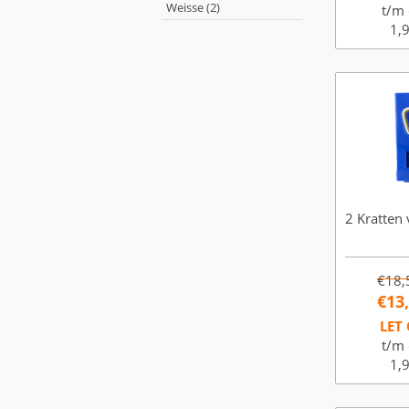
Weisse (2)
t/m 
1,9
2 Kratten 
€18,
€13
LET 
t/m 
1,9