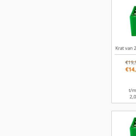
Krat van 2
€19,
€14
t/m
2,0